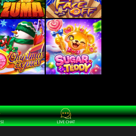
SI
LIVE CHAT