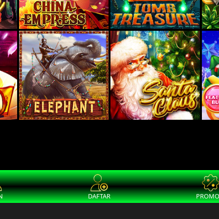
00,00
N
DAFTAR
PROMO