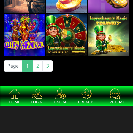
xl****oj
Telah Berhasil Melakukan Withdraw
Rp 4.114.000,00
Page
1
2
3
HOME
LOGIN
DAFTAR
PROMOSI
LIVE CHAT