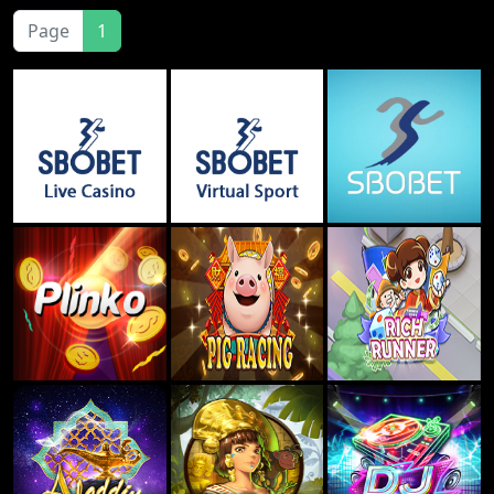
Page
1