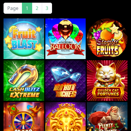
Page
1
2
3