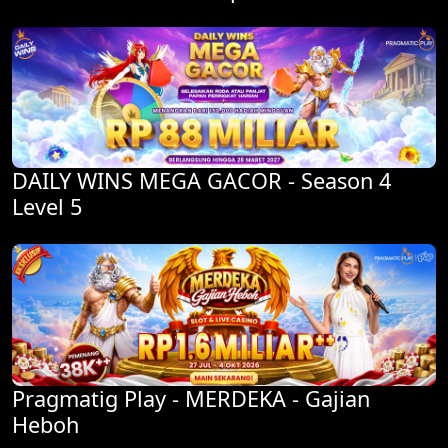
DAILY WINS MEGA GACOR - Season 4
Level 5
Pragmatig Play - MERDEKA - Gajian
Heboh