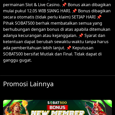
permainan Slot & Live Casino. 📌 Bonus akan dibagikan
mulai pukul 12.05 WIB SIANG HARI. 📌 Bonus dibagikan
secara otomatis (tidak perlu klaim) SETIAP HARI 📌
Pihak SOBAT500 berhak membatalkan semua yang
berhubungan dengan bonus di atas apabila ditemukan
adanya kecurangan atau kejanggalan. 📌 Syarat dan
ketentuan dapat berubah sewaktu-waktu tanpa harus
ada pemberitahuan lebih lanjut. 📌 Keputusan
SOBAT500 bersifat Mutlak dan Final. Tidak dapat di
ganggu gugat.
Promosi Lainnya